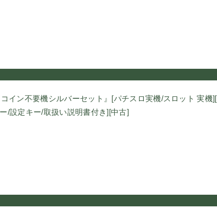
コイン不要機シルバーセット』[パチスロ実機/スロット 実機]
ー/設定キー/取扱い説明書付き][中古]