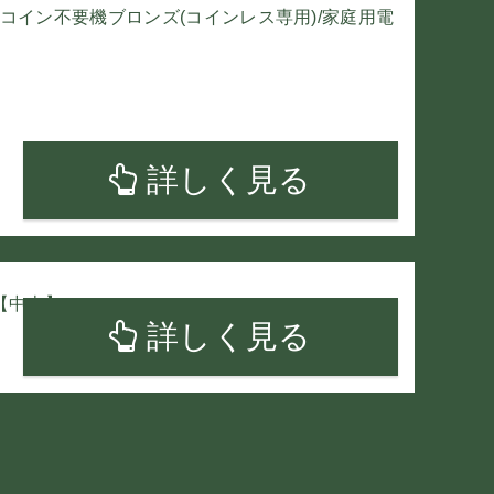
[コイン不要機ブロンズ(コインレス専用)/家庭用電
詳しく見る
機【中古】
詳しく見る