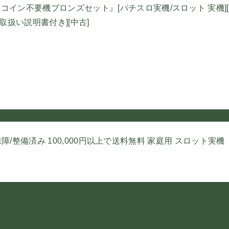
コイン不要機ブロンズセット』[パチスロ実機/スロット 実機]
取扱い説明書付き][中古]
障/整備済み 100,000円以上で送料無料 家庭用 スロット実