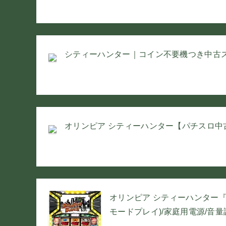
シティーハンター｜コイン不要機つき中古ス
オリンピア シティーハンター【パチスロ中古
オリンピア シティーハンター『
モードプレイ)/家庭用電源/音量